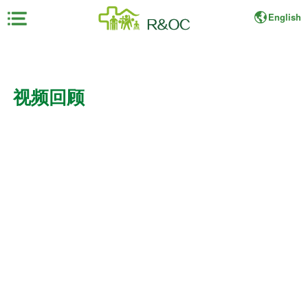
English
×
首
视频回顾
页
展
会
资
料
展
商
中
心
观