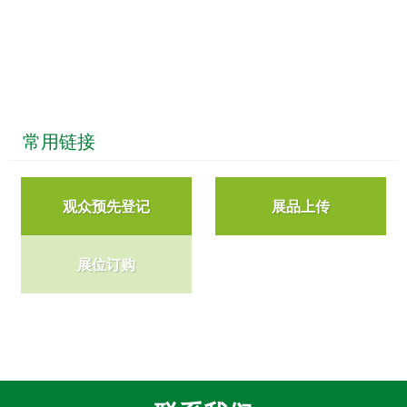
众
中
心
康
复
常用链接
医
院
博
观众预先登记
展品上传
览
会
展位订购
市
县
乡
院
长
论