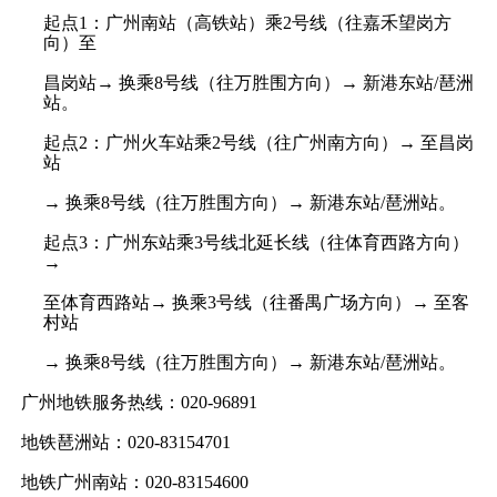
坛
起点1：广州南站（高铁站）乘2号线（往嘉禾望岗方
向）至
昌岗站→ 换乘8号线（往万胜围方向）→ 新港东站/琶洲
站。
起点2：广州火车站乘2号线（往广州南方向）→ 至昌岗
站
→ 换乘8号线（往万胜围方向）→ 新港东站/琶洲站。
起点3：广州东站乘3号线北延长线（往体育西路方向）
→
至体育西路站→ 换乘3号线（往番禺广场方向）→ 至客
村站
→ 换乘8号线（往万胜围方向）→ 新港东站/琶洲站。
广州地铁服务热线：020-96891
地铁琶洲站：020-83154701
地铁广州南站：020-83154600