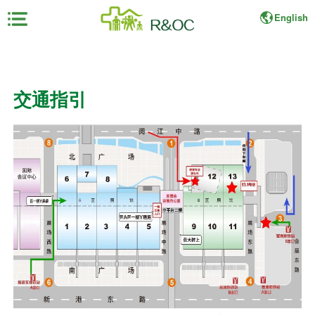
English
×
首
交通指引
页
展
会
资
料
展
商
中
心
观