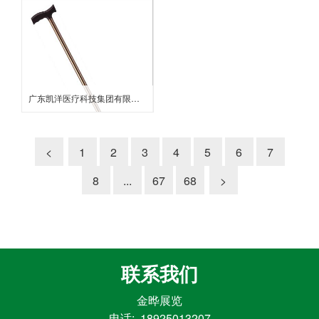
广东凯洋医疗科技集团有限公司
<
1
2
3
4
5
6
7
8
...
67
68
>
联系我们
金晔展览
电话: 18925013207