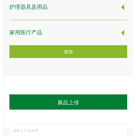
众
护理器具及用品
中
心
家用医疗产品
康
复
医
查找
院
博
览
会
市
县
展品上传
乡
院
长
论