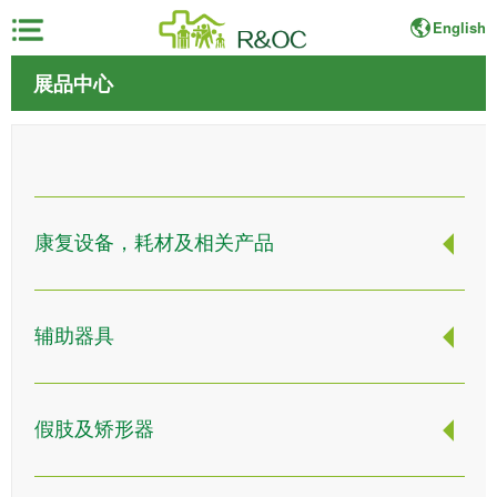
English
×
展品中心
首
页
展
康复设备，耗材及相关产品
会
资
料
辅助器具
展
商
中
假肢及矫形器
心
观