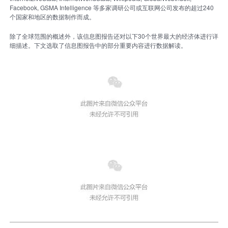
众
Facebook, GSMA Intelligence 等多家调研公司或互联网公司发布的超过240
个国家和地区的数据制作而成。
中
心
除了全球范围的概述外，该信息图报告还对以下30个世界最大的经济体进行详
细描述。下文选取了信息图报告中的部分重要内容进行数据解读。
康
复
医
院
博
览
会
市
县
乡
院
长
论