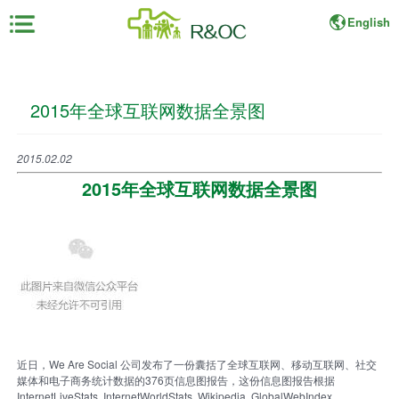
English
×
2015年全球互联网数据全景图
首
页
2015.02.02
展
2015年全球互联网数据全景图
会
资
料
展
商
中
心
近日，We Are Social 公司发布了一份囊括了全球互联网、移动互联网、社交
媒体和电子商务统计数据的376页信息图报告，这份信息图报告根据
观
InternetLiveStats, InternetWorldStats, Wikipedia, GlobalWebIndex,