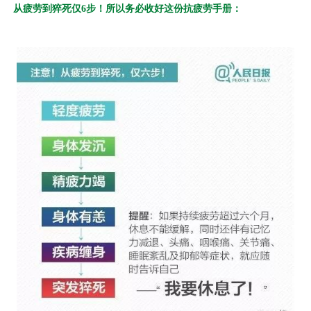
从疲劳到猝死仅6步！所以务必收好这份抗疲劳手册：