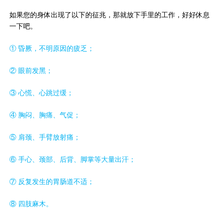
如果您的身体出现了以下的征兆，那就放下手里的工作，好好休息
一下吧。
① 昏厥，不明原因的疲乏；
② 眼前发黑；
③ 心慌、心跳过缓；
④ 胸闷、胸痛、气促；
⑤ 肩颈、手臂放射痛；
⑥ 手心、颈部、后背、脚掌等大量出汗；
⑦ 反复发生的胃肠道不适；
⑧ 四肢麻木。