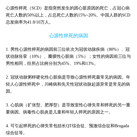
坛
心源性猝死（SCD）是指突然发生的因心脏原因的死亡，占冠心病
死亡人数的50%以上，占总死亡人数的15%~20%。中国人群的SCD
总发病率为41.8/10万人。
心源性猝死的病因
1. 男性心源性猝死的病因前三位依次为冠状动脉疾病（80%）、冠
状动脉痉挛（10%）、瓣膜性心脏病（5%）；女性的病因前三位与
男性相同，但所占比例分别为45%、19%和13%。
2. 冠状动脉粥样硬化性心脏病是导致心源性猝死最常见的病因。年
轻人心源性猝死中，川崎病和先天性冠状动脉起源异常是常见的病
因。
3. 心肌病（扩张型、肥厚型）是导致室性心律失常和猝死的另一重
要病因。病毒性心肌炎是儿童和年轻人猝死的原因之一。
4. 可引起猝死的心律失常包括长QT综合征、预激综合征和Brugada
综合征等。