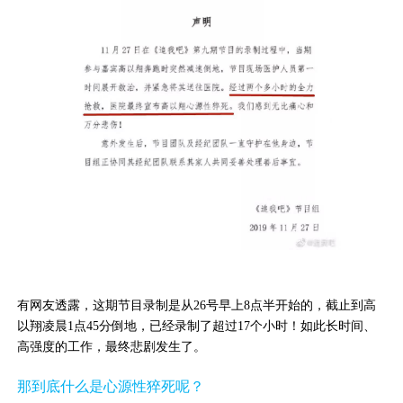
众
中
心
康
复
医
院
博
览
会
市
县
有网友透露，这期节目录制是从26号早上8点半开始的，截止到高
乡
以翔凌晨1点45分倒地，已经录制了超过17个小时！如此长时间、
院
高强度的工作，最终悲剧发生了。
长
论
那到底什么是心源性猝死呢？