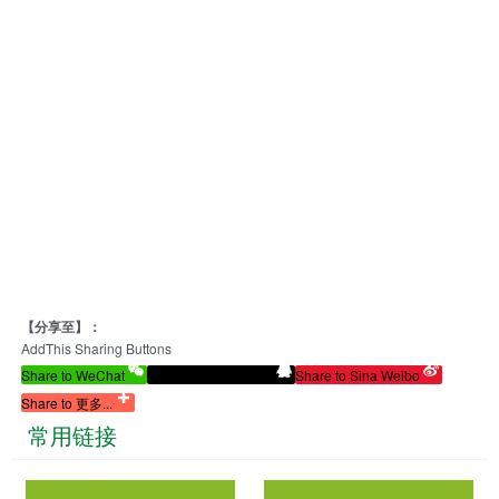
【分享至】：
AddThis Sharing Buttons
Share to WeChat
Share to Tencent QQ
Share to Sina Weibo
Share to 更多...
常用链接