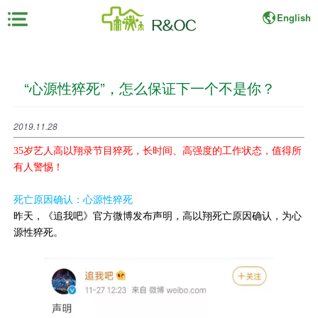
English
×
“心源性猝死”，怎么保证下一个不是你？
首
页
2019.11.28
展
35岁艺人高以翔录节目猝死，长时间、高强度的工作状态，值得所
会
有人警惕！
资
料
死亡原因确认：心源性猝死
昨天，《追我吧》官方微博发布声明，高以翔死亡原因确认，为心
展
源性猝死。
商
中
心
观