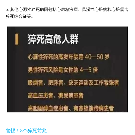
5. 其他心源性猝死病因包括心房粘液瘤、风湿性心脏病和心脏震击
猝死综合征等。
警惕！8个猝死前兆