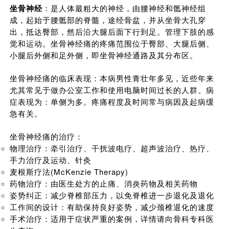
众
坐骨神经
：是人体最粗大的神经，由腰神经和骶神经组
中
成，起始于腰骶部的脊髓，途经骨盆，并从坐骨大孔穿
出，抵达臀部，然后沿大腿后面下行到足。管理下肢的感
心
觉和运动。坐骨神经痛的疼痛范围位于臀部、大腿后侧、
小腿后外侧和足外侧，即坐骨神经通路及其分布区。
康
复
坐骨神经痛的临床表现：本病男性青壮年多见，近些年来
医
尤其常见于做办公室工作和使用电脑时间过长的人群。病
院
症表现为：单侧为多。疼痛程度及时间常与病因及起病缓
博
急有关。
览
会
坐骨神经痛的治疗：
物理治疗：牵引治疗、干扰波电疗、超声波治疗、热疗、
市
手力治疗及运动、针灸
县
麦根斯疗法(McKenzie Therapy)
乡
药物治疗：由医生处方的止痛、消炎药物及相关药物
院
姿势纠正：减少脊椎部压力，以免脊椎进一步退化及退化
工作间的设计：有助保持良好姿势，减少颈椎退化的速度
长
手术治疗：适用于症状严重的案例，详情请向骨科专科医
论