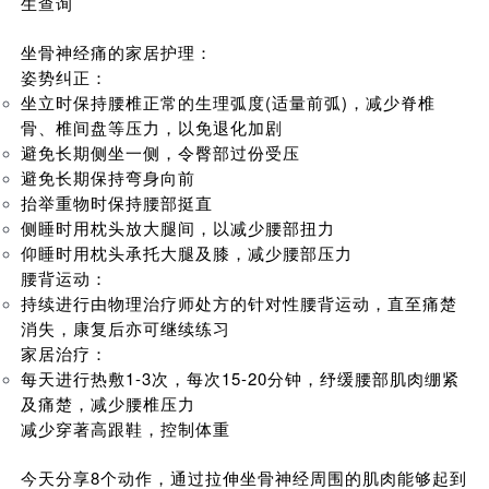
生查询
坛
坐骨神经痛的家居护理：
姿势纠正：
坐立时保持腰椎正常的生理弧度(适量前弧)，减少脊椎
骨、椎间盘等压力，以免退化加剧
避免长期侧坐一侧，令臀部过份受压
避免长期保持弯身向前
抬举重物时保持腰部挺直
侧睡时用枕头放大腿间，以减少腰部扭力
仰睡时用枕头承托大腿及膝，减少腰部压力
腰背运动：
持续进行由物理治疗师处方的针对性腰背运动，直至痛楚
消失，康复后亦可继续练习
家居治疗：
每天进行热敷1-3次，每次15-20分钟，纾缓腰部肌肉绷紧
及痛楚，减少腰椎压力
减少穿著高跟鞋，控制体重
今天分享8个动作，通过拉伸坐骨神经周围的肌肉能够起到