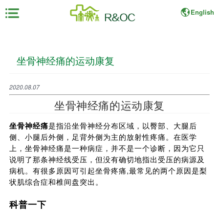
English
×
坐骨神经痛的运动康复
首
页
2020.08.07
展
坐骨神经痛的运动康复
会
资
坐骨神经痛
是指沿坐骨神经分布区域，以臀部、大腿后
料
侧、小腿后外侧，足背外侧为主的放射性疼痛。在医学
上，坐骨神经痛是一种病症，并不是一个诊断，因为它只
展
说明了那条神经线受压，但没有确切地指出受压的病源及
商
病机。有很多原因可引起坐骨疼痛,最常见的两个原因是梨
中
状肌综合症和椎间盘突出。
心
科普一下
观