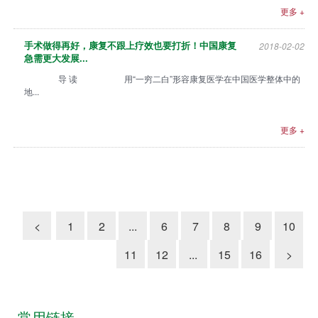
坛
更多 +
2018-02-02
手术做得再好，康复不跟上疗效也要打折！中国康复
急需更大发展...
导 读 用“一穷二白”形容康复医学在中国医学整体中的
地...
更多 +
<
1
2
...
6
7
8
9
10
11
12
...
15
16
>
常用链接