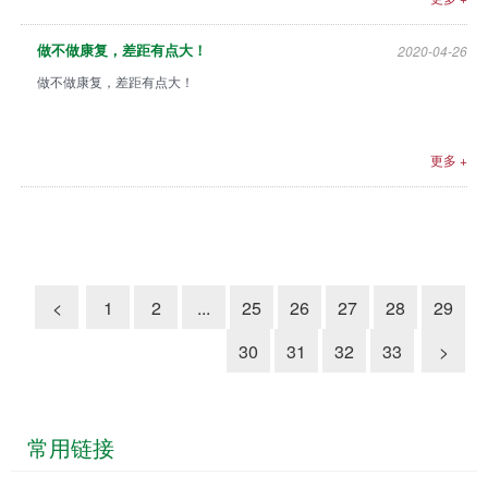
坛
2020-04-26
做不做康复，差距有点大！
做不做康复，差距有点大！
更多 +
<
1
2
...
25
26
27
28
29
30
31
32
33
>
常用链接