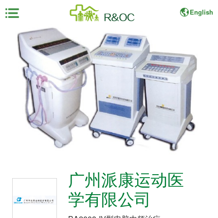
English
×
首
页
展
会
资
料
展
商
广州派康运动医
中
心
学有限公司
观