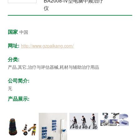
BA2008-IV型电脑中频治疗
众
仪
中
心
国家
中国
康
复
网址:
http://www.gzpaikang.com/
医
院
分类:
博
产品,其它,治疗与评估器械,耗材与辅助治疗用品
览
公司简介:
会
无
市
产品展示:
县
乡
院
长
论