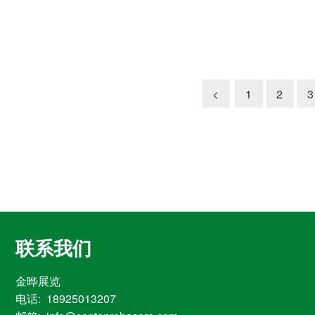
<
1
2
3
联系我们
金晔展览
电话: 18925013207