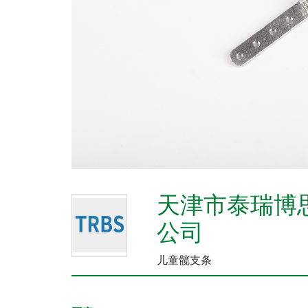
天津市泰瑞博
公司
儿童髋支条