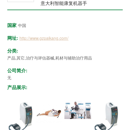
意大利智能康复机器手
众
中
心
国家
中国
康
网址:
http://www.gzpaikang.com/
复
医
分类:
院
产品,其它,治疗与评估器械,耗材与辅助治疗用品
博
览
公司简介:
会
无
产品展示:
市
县
乡
院
长
论