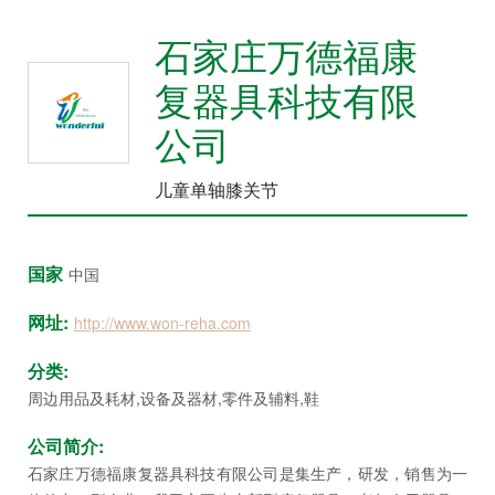
众
石家庄万德福康
中
心
复器具科技有限
康
公司
复
医
儿童单轴膝关节
院
博
览
国家
中国
会
网址:
http://www.won-reha.com
市
县
分类:
乡
周边用品及耗材,设备及器材,零件及辅料,鞋
院
公司简介:
长
石家庄万德福康复器具科技有限公司是集生产，研发，销售为一
论