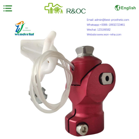
English
×
首
页
展
会
资
料
展
商
中
心
观