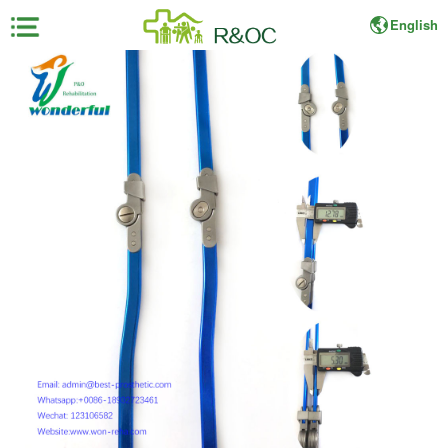
English
×
首
页
展
会
资
料
展
商
中
心
观