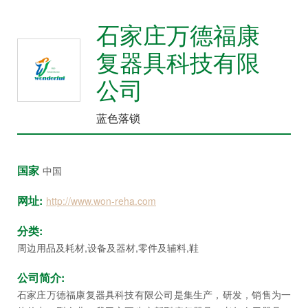
众
石家庄万德福康
中
心
复器具科技有限
康
公司
复
医
蓝色落锁
院
博
览
国家
中国
会
网址:
http://www.won-reha.com
市
县
分类:
乡
周边用品及耗材,设备及器材,零件及辅料,鞋
院
公司简介:
长
石家庄万德福康复器具科技有限公司是集生产，研发，销售为一
论