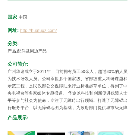
众
中
国家
中国
心
网址:
http://huatugz.com/
康
复
分类:
医
产品,配件及周边产品
院
博
公司简介:
览
广州华途成立于2011年，目前拥有员工50余人，超过80%的人员
会
为技术研发人员。公司承担多个国家级、省部级重大科研课题和
示范工程，是民政部公交视障助乘行业标准起草单位，得到了中
市
央电视台等多家媒体专题报道。 华途以科技和创新促进残障人士
县
平等参与社会为使命，专注于无障碍出行领域。打造了无障碍出
乡
行服务平台，以无障碍地图为基础，为政府部门提供城市级无障
碍设施摸底、运维、评价、监督、考核等服务，为残障及老年用
院
产品展示:
户提供高精度室外导盲、公交助乘、地铁导盲、公共场所室内导
长
盲、轮椅地图及导航等无障碍出行服务。 华途在香港、澳门、深
论