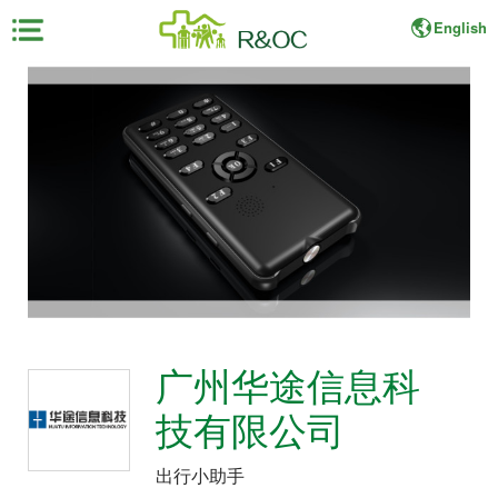
English
×
首
页
展
会
资
料
展
广州华途信息科
商
中
技有限公司
心
出行小助手
观